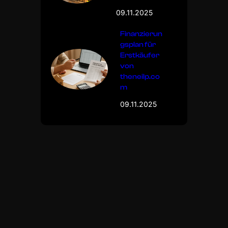
09.11.2025
Finanzierun
gsplan für
Erstkäufer
von
theneilp.co
m
09.11.2025