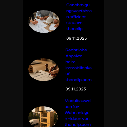
Genehmigu
ngsverfahre
n effizient
steuern –
theneilp
09.11.2025
Rechtliche
Aspekte
beim
Immobilienka
uf –
theneilp.com
09.11.2025
Modulbauwei
sen für
Wohnanlage
n – Ideen von
theneilp.com